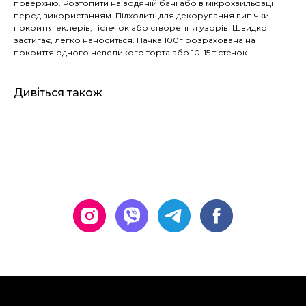
поверхню. Розтопити на водяній бані або в мікрохвильовці
перед використанням. Підходить для декорування випічки,
покриття еклерів, тістечок або створення узорів. Швидко
застигає, легко наноситься. Пачка 100г розрахована на
покриття одного невеликого торта або 10-15 тістечок.
Дивіться також