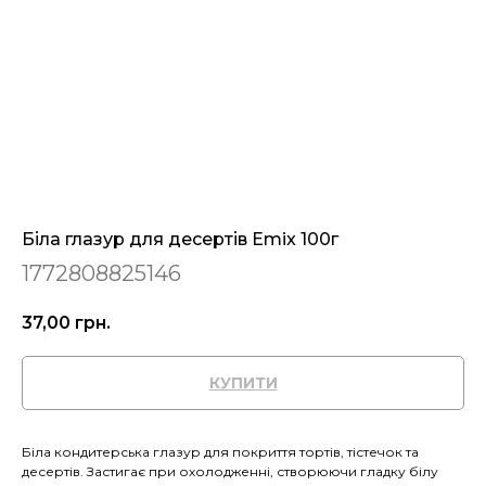
Біла глазур для десертів Emix 100г
1772808825146
37,00
грн.
КУПИТИ
Біла кондитерська глазур для покриття тортів, тістечок та
десертів. Застигає при охолодженні, створюючи гладку білу