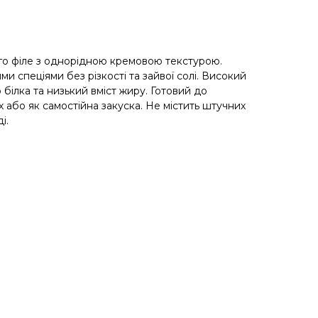
го філе з однорідною кремовою текстурою.
ми спеціями без різкості та зайвої солі. Високий
 білка та низький вміст жиру. Готовий до
або як самостійна закуска. Не містить штучних
і.