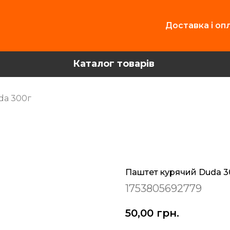
Доставка і оп
Каталог товарів
da 300г
Паштет курячий Duda 3
1753805692779
50,00
грн.