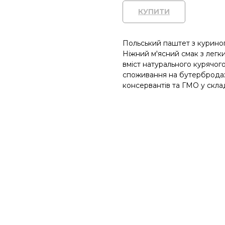
КУПИТИ
Польський паштет з курино
Ніжний м'ясний смак з легки
вміст натурального курячого
споживання на бутербродах 
консервантів та ГМО у склад