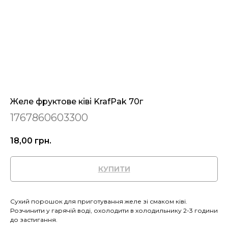
Желе фруктове ківі KrafPak 70г
1767860603300
18,00
грн.
КУПИТИ
Сухий порошок для приготування желе зі смаком ківі.
Розчинити у гарячій воді, охолодити в холодильнику 2-3 години
до застигання.