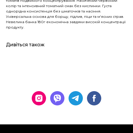
томатів подвійного концентрування. Насичений червоний
колір та інтенсивний томатний смак без кислинки. Густа
однорідна консистенція без шматочків та насіння.
Універсальна основа для борщу, підлив, піци та м'ясних страв.
Невелика банка 180г економічна завдяки високій концентрації
продукту.
Дивіться також