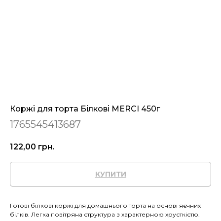
Коржі для торта Білкові MERCI 450г
1765545413687
122,00
грн.
КУПИТИ
Готові білкові коржі для домашнього торта на основі яєчних
білків. Легка повітряна структура з характерною хрусткістю.