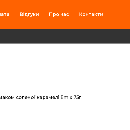
лата
Відгуки
Про нас
Контакти
смаком соленої карамелі Emix 75г