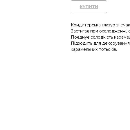
КУПИТИ
Кондитерська глазур зі смак
Застигає при охолодженні,
Поєднує солодкість карамел
Підходить для декорування т
карамельних потьоків.