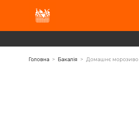
Головна
Бакалія
Домашнє морозиво зі