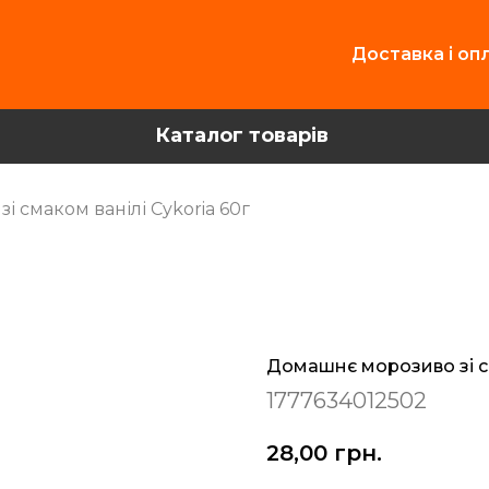
Доставка і оп
Каталог товарів
 смаком ванілі Cykoria 60г
Домашнє морозиво зі см
1777634012502
28,00
грн.