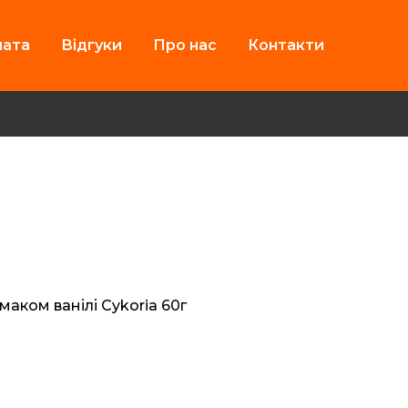
лата
Відгуки
Про нас
Контакти
аком ванілі Cykoria 60г