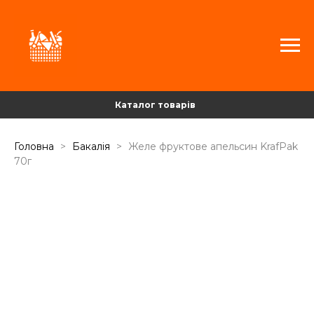
Каталог товарів
Головна
Бакалія
Желе фруктове апельсин KrafPak
70г