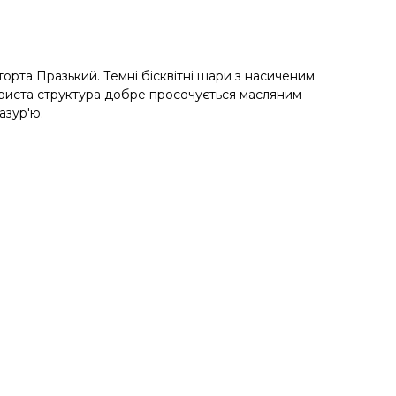
торта Празький. Темні бісквітні шари з насиченим
ориста структура добре просочується масляним
азур'ю.