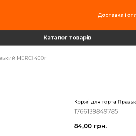
Доставка і оп
Каталог товарів
азький MERCI 400г
Коржі для торта Празь
1766139849785
84,00
грн.