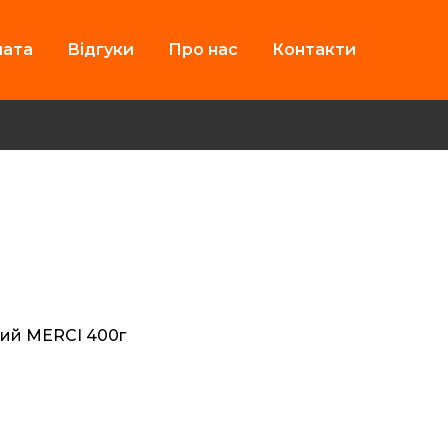
лата
Відгуки
Про нас
Контакти
кий MERCI 400г