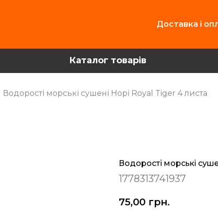
Доставка і оп
Каталог товарів
Водорості морські сушені Норі Royal Tiger 4 листа
Водорості морські сушен
1778313741937
75,00
грн.