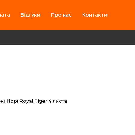
лата
Відгуки
Про нас
Контакти
і Норі Royal Tiger 4 листа