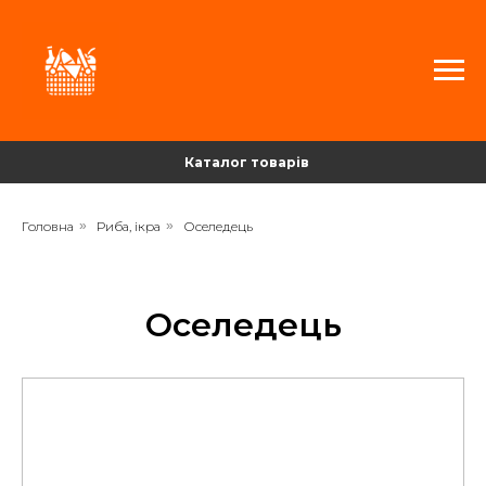
Каталог товарів
Головна
»
Риба, ікра
»
Оселедець
Оселедець