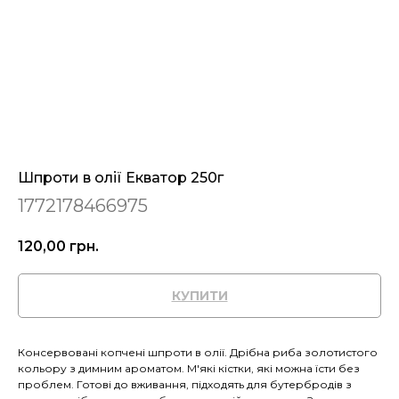
Шпроти в олії Екватор 250г
1772178466975
120,00
грн.
КУПИТИ
Консервовані копчені шпроти в олії. Дрібна риба золотистого
кольору з димним ароматом. М'які кістки, які можна їсти без
проблем. Готові до вживання, підходять для бутербродів з