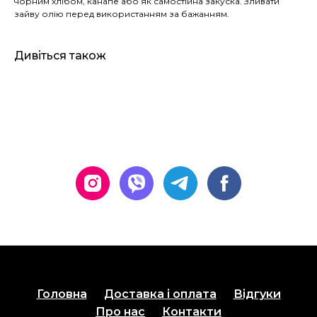
чорним хлібом, канапе або як самостійна закуска. Зливати
зайву олію перед використанням за бажанням.
Дивіться також
Головна
Доставка і оплата
Відгуки
Про нас
Контакти