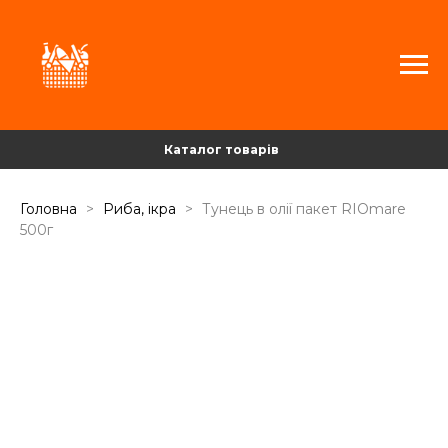
Каталог товарів
Головна
Риба, ікра
Тунець в олії пакет RIOmare
500г