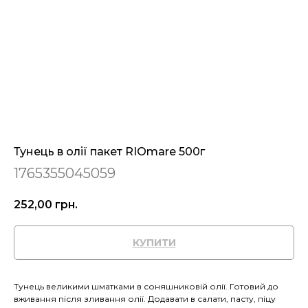
Тунець в олії пакет RIOmare 500г
1765355045059
252,00
грн.
КУПИТИ
Тунець великими шматками в соняшниковій олії. Готовий до
вживання після зливання олії. Додавати в салати, пасту, піцу