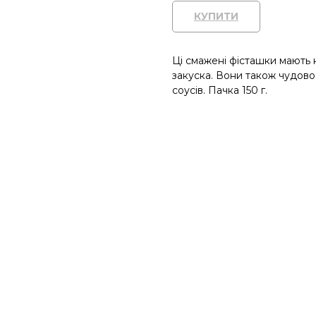
КУПИТИ
Ці смажені фісташки мають н
закуска. Вони також чудово 
соусів. Пачка 150 г.