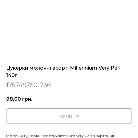
Цукерки молочні асорті Millennium Very Peri
140г
1757497501766
98,00
грн.
КУПИТИ
Молочні цукерки асорті Millennium Very Peri в картонній