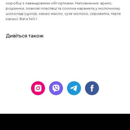
коробці з лавандовими обгортками. Наповнення: арахіс,
родзинки, злакові пластівці та солона карамель у молочному
шоколаді (цукор, какао-масло, сухе молоко, сироватка, терте
какао). Вага 140 г.
Дивіться також