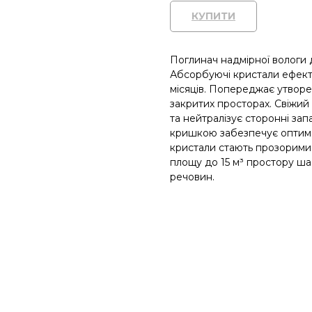
КУПИТИ
Поглинач надмірної вологи 
Абсорбуючі кристали ефекти
місяців. Попереджає утворен
закритих просторах. Свіжи
та нейтралізує сторонні за
кришкою забезпечує оптима
кристали стають прозорими
площу до 15 м³ простору ша
речовин.