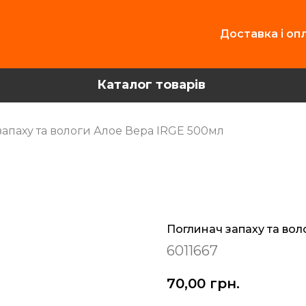
Доставка і оп
Каталог товарів
запаху та вологи Алое Вера IRGE 500мл
Поглинач запаху та вол
6011667
70,00
грн.