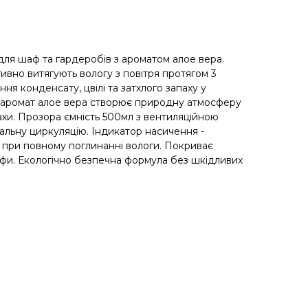
для шаф та гардеробів з ароматом алое вера.
вно витягують вологу з повітря протягом 3
ня конденсату, цвілі та затхлого запаху у
й аромат алое вера створює природну атмосферу
пахи. Прозора ємність 500мл з вентиляційною
льну циркуляцію. Індикатор насичення -
 при повному поглинанні вологи. Покриває
фи. Екологічно безпечна формула без шкідливих