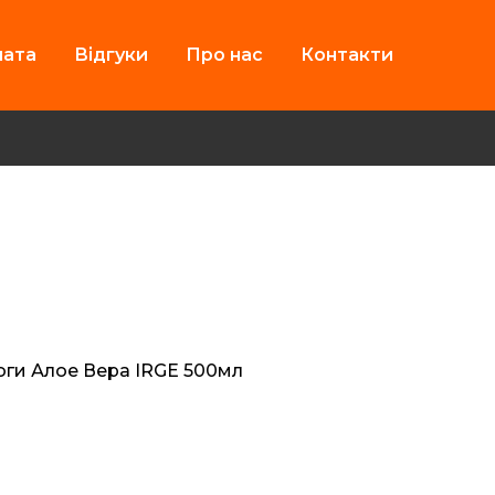
лата
Відгуки
Про нас
Контакти
оги Алое Вера IRGE 500мл