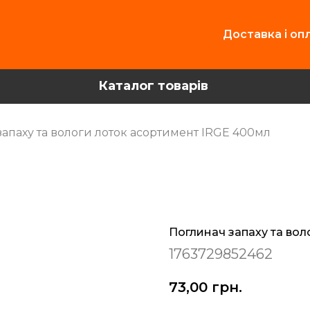
Доставка і оп
Каталог товарів
апаху та вологи лоток асортимент IRGE 400мл
Поглинач запаху та вол
1763729852462
73,00
грн.