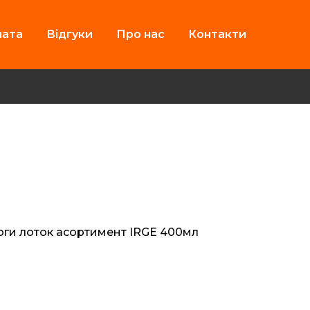
лата
Відгуки
Про нас
Контакти
оги лоток асортимент IRGE 400мл