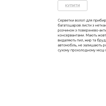
КУПИТИ
Серветки вологі для приби
багатошарові листи з нетка
розчином з поверхнево-акт
консервантами. Мають жовту
видаляють пил, жир та бруд.
автомобіль, не залишають р
сухому прохолодному місці 