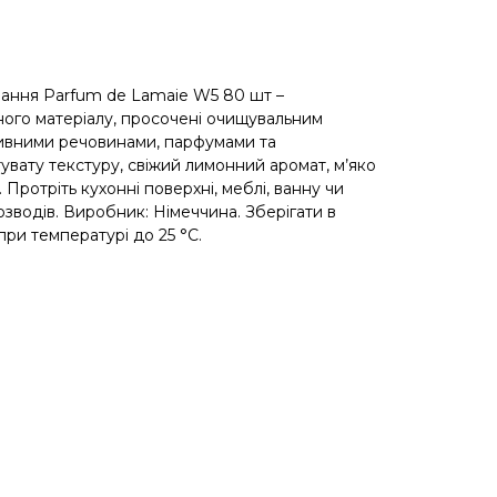
рання Parfum de Lamaie W5 80 шт –
ного матеріалу, просочені очищувальним
ивними речовинами, парфумами та
вату текстуру, свіжий лимонний аромат, м’яко
 Протріть кухонні поверхні, меблі, ванну чи
озводів. Виробник: Німеччина. Зберігати в
при температурі до 25 °С.