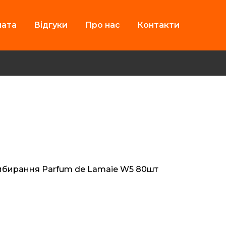
лата
Відгуки
Про нас
Контакти
рибирання Parfum de Lamaie W5 80шт