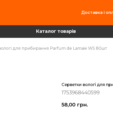
Доставка і оп
Каталог товарів
вологі для прибирання Parfum de Lamaie W5 80шт
Серветки вологі для п
1753968440599
58,00
грн.